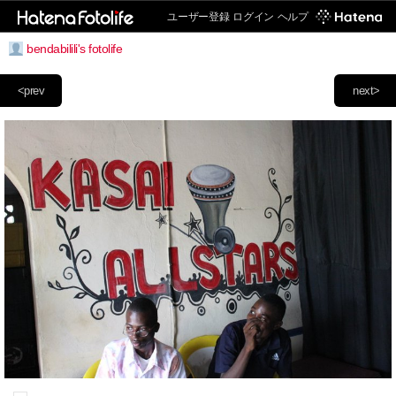
ユーザー登録
ログイン
ヘルプ
bendabilili's fotolife
<prev
next>