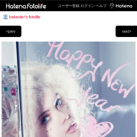
ユーザー登録
ログイン
ヘルプ
belveder's fotolife
<prev
next>