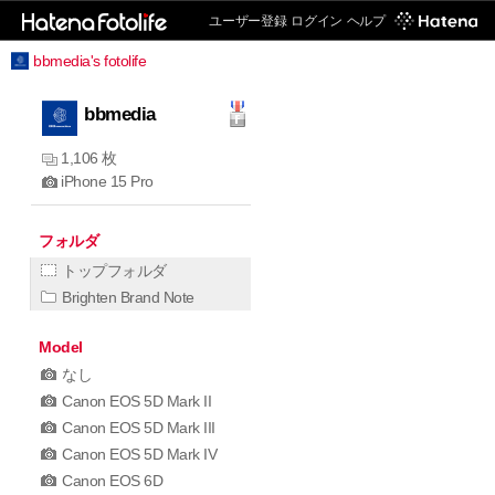
ユーザー登録
ログイン
ヘルプ
bbmedia's fotolife
bbmedia
1,106 枚
iPhone 15 Pro
フォルダ
トップフォルダ
Brighten Brand Note
Model
なし
Canon EOS 5D Mark II
Canon EOS 5D Mark III
Canon EOS 5D Mark IV
Canon EOS 6D