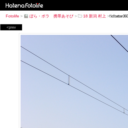
Fotolife
>
ぼら・ボラ 携帯あそび
>
18 新潟 村上
>
<prev