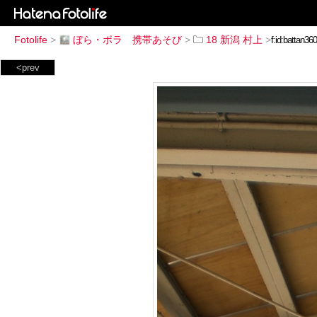
Fotolife
>
ぼら・ボラ 携帯あそび
>
18 新潟 村上
>
<prev