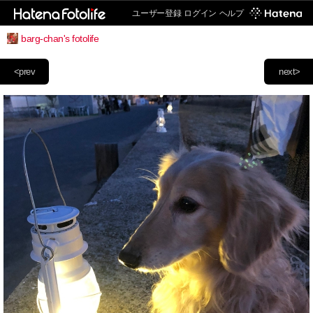
ユーザー登録
ログイン
ヘルプ
barg-chan's fotolife
<prev
next>