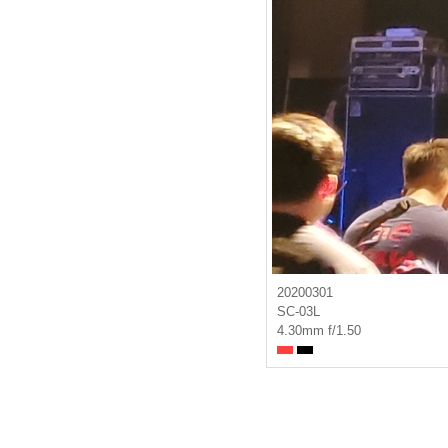
20200301
SC-03L
4.30mm f/1.50