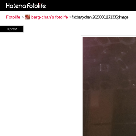
Fotolife
>
barg-chan's fotolife
>
<prev