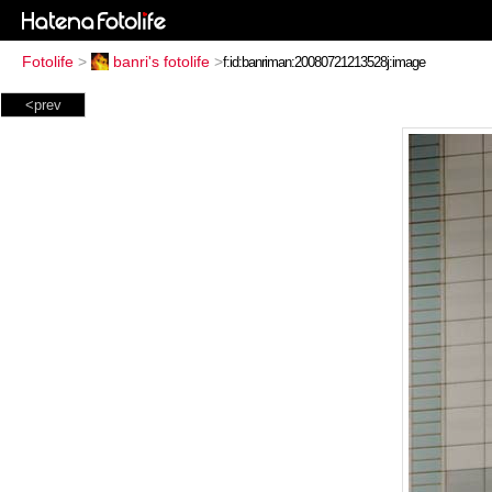
Fotolife
>
banri's fotolife
>
<prev