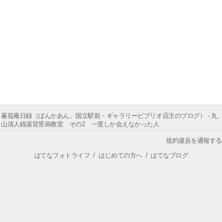
蕃茄庵日録（ばんかあん。国立駅前・ギャラリービブリオ店主のブログ） - 丸
山清人銭湯背景画教室 その2 一度しか会えなかった人
規約違反を通報する
はてなフォトライフ
/
はじめての方へ
/
はてなブログ