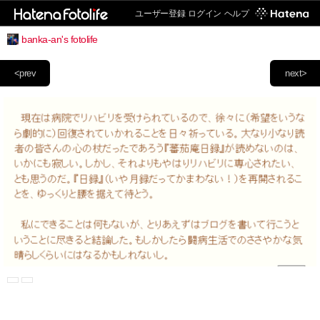
ユーザー登録
ログイン
ヘルプ
banka-an's fotolife
<prev
next>