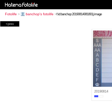
Fotolife
>
banchop's fotolife
>
<prev
20190814