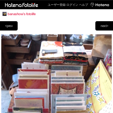
ユーザー登録
ログイン
ヘルプ
banashow's fotolife
<prev
next>