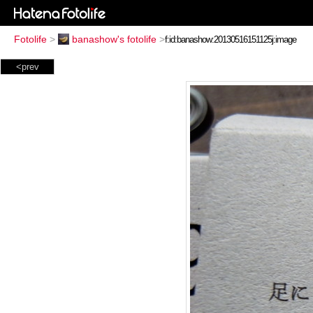
Fotolife
>
banashow's fotolife
>
<prev