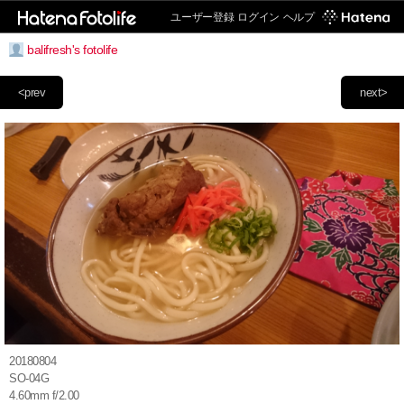
ユーザー登録
ログイン
ヘルプ
balifresh's fotolife
<prev
next>
20180804
SO-04G
4.60mm f/2.00