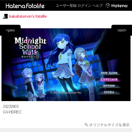
ユーザー登録
ログイン
ヘルプ
bakafutomon's fotolife
<prev
next>
20220903
GV-HDREC
オリジナルサイズを表示