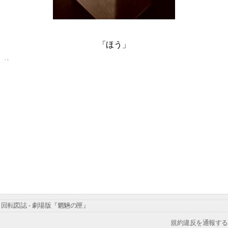
「ほう」
回転図誌 - 劇場版『魍魎の匣』
規約違反を通報する