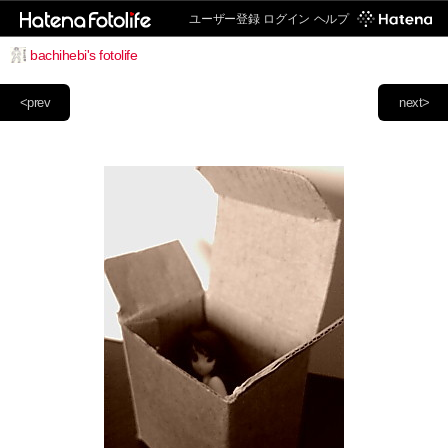
ユーザー登録
ログイン
ヘルプ
bachihebi's fotolife
<prev
next>