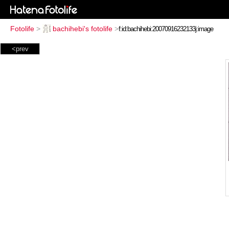
Fotolife
>
bachihebi's fotolife
>
<prev