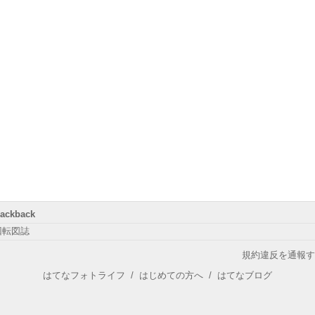
rackback
回転図誌
規約違反を通報す
はてなフォトライフ
/
はじめての方へ
/
はてなブログ