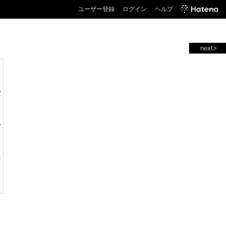
ユーザー登録
ログイン
ヘルプ
next>