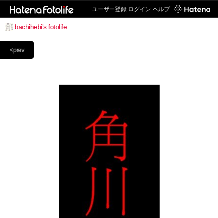
ユーザー登録
ログイン
ヘルプ
bachihebi's fotolife
<prev