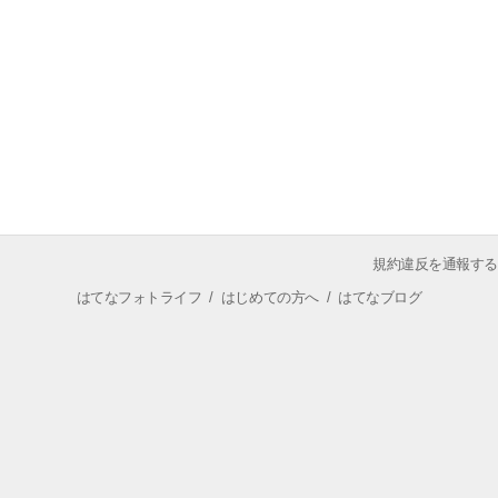
規約違反を通報する
はてなフォトライフ
/
はじめての方へ
/
はてなブログ