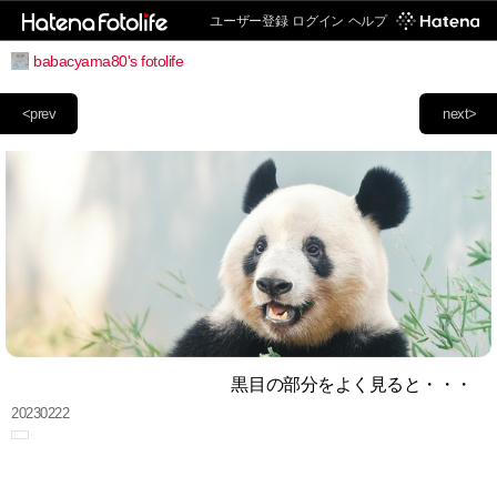
ユーザー登録
ログイン
ヘルプ
babacyama80's fotolife
<prev
next>
黒目の部分をよく見ると・・・
20230222