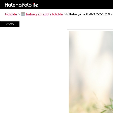
Fotolife
>
babacyama80's fotolife
>
<prev