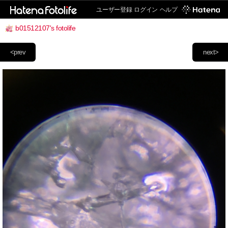
ユーザー登録
ログイン
ヘルプ
b01512107's fotolife
<prev
next>