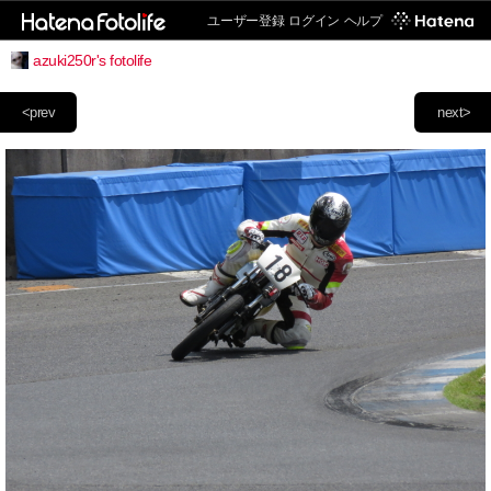
ユーザー登録
ログイン
ヘルプ
azuki250r's fotolife
<prev
next>