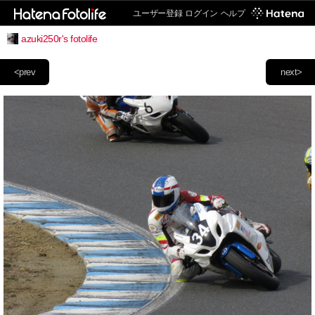
ユーザー登録
ログイン
ヘルプ
azuki250r's fotolife
<prev
next>