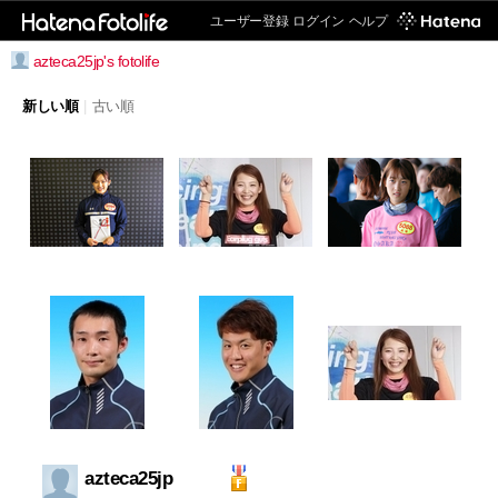
ユーザー登録
ログイン
ヘルプ
azteca25jp's fotolife
新しい順
|
古い順
azteca25jp