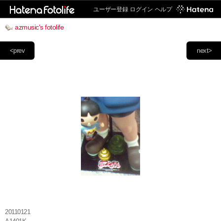
ユーザー登録
ログイン
ヘルプ
azmusic's fotolife
<prev
next>
20110121