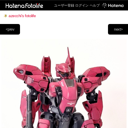
ユーザー登録
ログイン
ヘルプ
azecchi's fotolife
<prev
next>