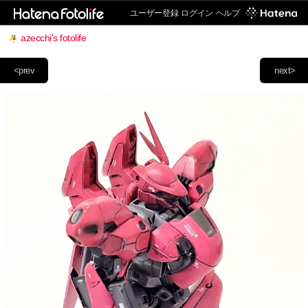
ユーザー登録
ログイン
ヘルプ
azecchi's fotolife
<prev
next>