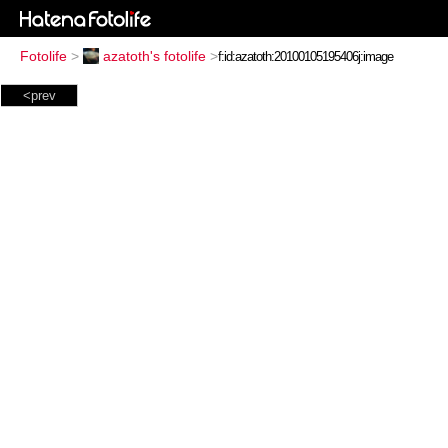
Fotolife
>
azatoth's fotolife
>
<prev