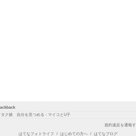
rackback
ヲタク娘 自分を見つめる - マイコとU子
規約違反を通報す
はてなフォトライフ
/
はじめての方へ
/
はてなブログ