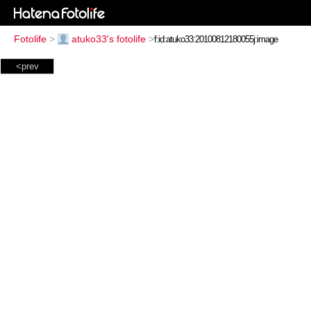
Fotolife
>
atuko33's fotolife
>
<prev