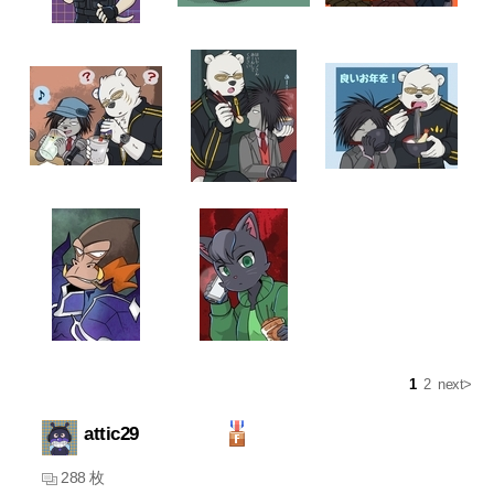
1
2
next>
attic29
288 枚