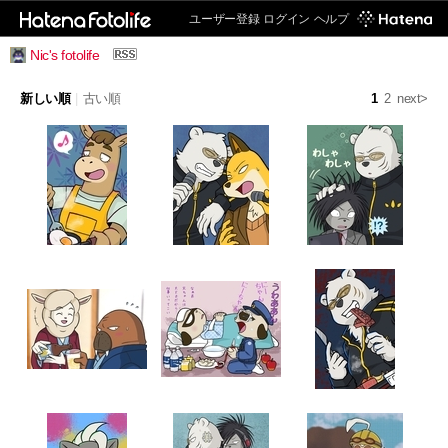
ユーザー登録
ログイン
ヘルプ
Nic's fotolife
新しい順
|
古い順
1
2
next>