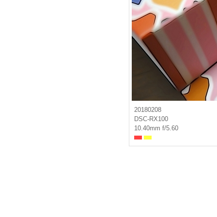
20180208
DSC-RX100
10.40mm f/5.60