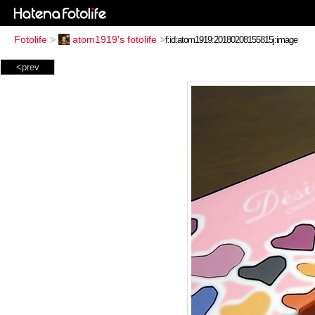
Fotolife
>
atom1919's fotolife
>
<prev