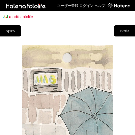
ユーザー登録
ログイン
ヘルプ
atodi's fotolife
<prev
next>