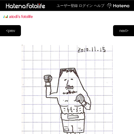
ユーザー登録
ログイン
ヘルプ
atodi's fotolife
<prev
next>