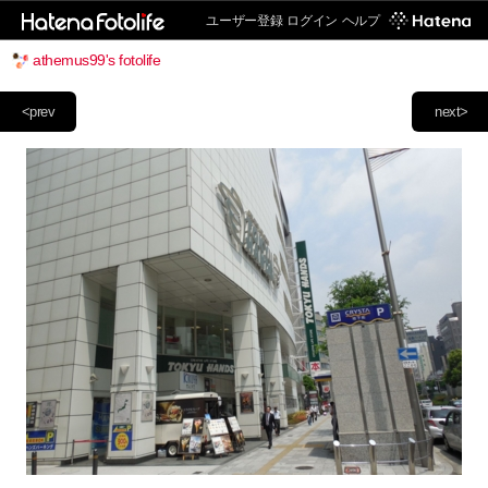
ユーザー登録
ログイン
ヘルプ
athemus99's fotolife
<prev
next>