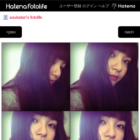
ユーザー登録
ログイン
ヘルプ
asukatan's fotolife
<prev
next>