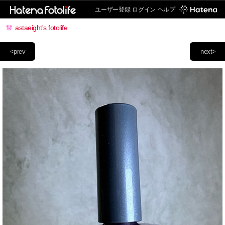
ユーザー登録
ログイン
ヘルプ
astaeight's fotolife
<prev
next>