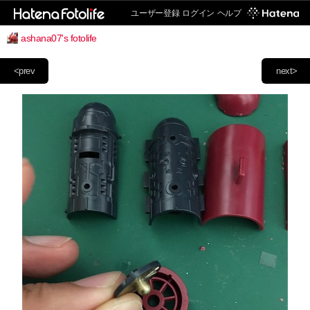
ユーザー登録
ログイン
ヘルプ
ashana07's fotolife
<prev
next>