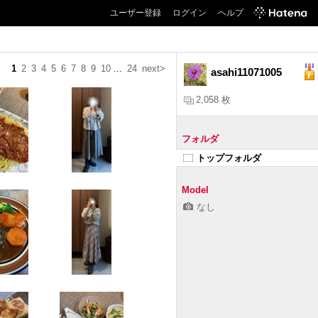
ユーザー登録
ログイン
ヘルプ
1
2
3
4
5
6
7
8
9
10
...
24
next>
asahi11071005
2,058 枚
フォルダ
トップフォルダ
Model
なし