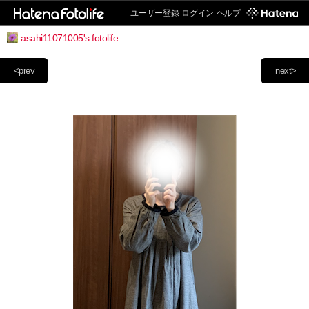
ユーザー登録
ログイン
ヘルプ
asahi11071005's fotolife
<prev
next>