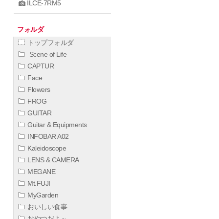
ILCE-7RM5
フォルダ
トップフォルダ
Scene of Life
CAPTUR
Face
Flowers
FROG
GUITAR
Guitar & Equipments
INFOBAR A02
Kaleidoscope
LENS & CAMERA
MEGANE
Mt.FUJI
MyGarden
おいしい食事
おやつだよ～