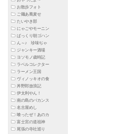
お散歩フォト
ご麺あ蕎麦せ
たいやき部
にゃごやモーニン
ばっくり朝ゴハン
ん～♪ 珍味ぢゃ
ジャンキー酒場
ヨソモノ歳時記
ラベルコレクター
ラーメン王国
ヴィノッキオの食
丼野郎放浪記
伊太利やん！
南の島のバカンス
名古屋めし
喰ったぜ！あのカ
富士宮の道祖神
尾張の寺社巡り