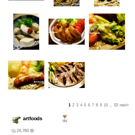
1
2
3
4
5
6
7
8
9
10
...
53
next>
artfoods
26,780 枚