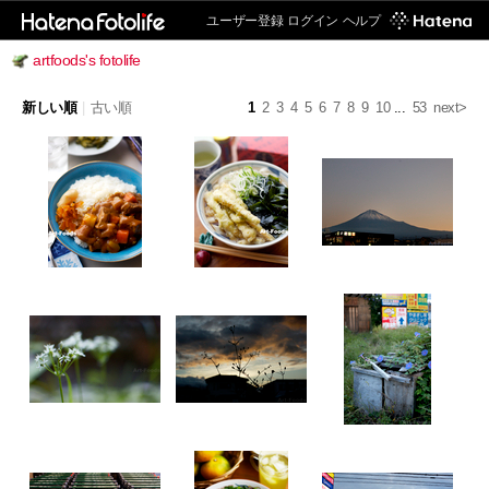
ユーザー登録
ログイン
ヘルプ
artfoods's fotolife
新しい順
|
古い順
1
2
3
4
5
6
7
8
9
10
...
53
next>