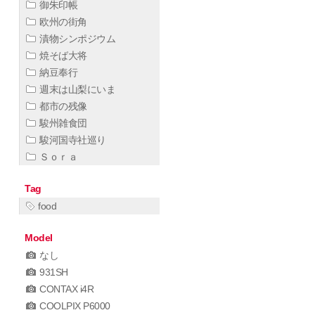
御朱印帳
欧州の街角
漬物シンポジウム
焼そば大将
納豆奉行
週末は山梨にいま
都市の残像
駿州雑食団
駿河国寺社巡り
Ｓｏｒａ
Tag
food
Model
なし
931SH
CONTAX i4R
COOLPIX P6000