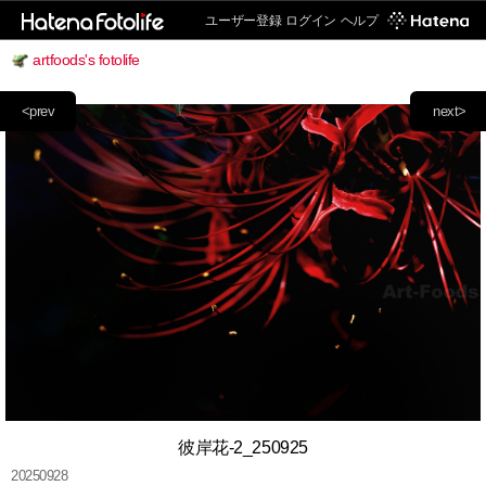
ユーザー登録
ログイン
ヘルプ
artfoods's fotolife
<prev
next>
彼岸花-2_250925
20250928