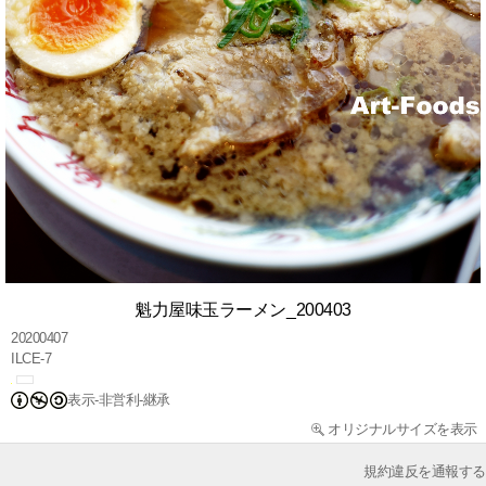
魁力屋味玉ラーメン_200403
20200407
ILCE-7
表示-非営利-継承
オリジナルサイズを表示
規約違反を通報する