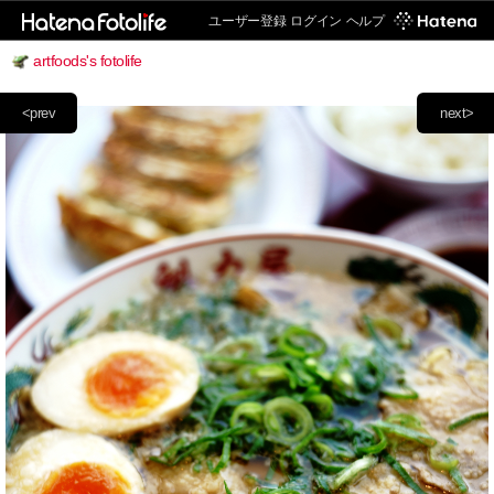
ユーザー登録
ログイン
ヘルプ
artfoods's fotolife
<prev
next>