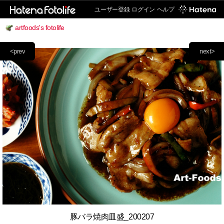
ユーザー登録
ログイン
ヘルプ
artfoods's fotolife
<prev
next>
豚バラ焼肉皿盛_200207