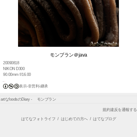
モンブラン＠java
20090818
NIKON D300
90.00mm f/16.00
表示-非営利-継承
artなfoodsのDiary - モンブラン
規約違反を通報する
はてなフォトライフ
/
はじめての方へ
/
はてなブログ