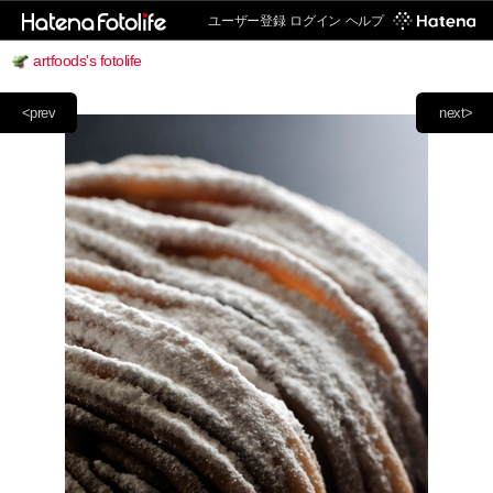
ユーザー登録
ログイン
ヘルプ
artfoods's fotolife
<prev
next>