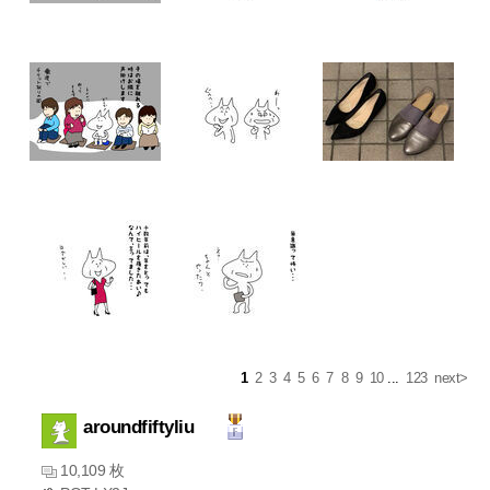
1
2
3
4
5
6
7
8
9
10
...
123
next>
aroundfiftyliu
10,109 枚