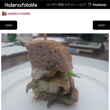
ユーザー登録
ログイン
ヘルプ
arkibito's fotolife
<prev
next>