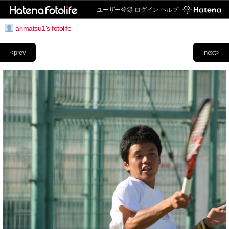
ユーザー登録
ログイン
ヘルプ
arimatsu1's fotolife
<prev
next>