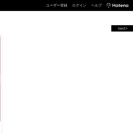
ユーザー登録
ログイン
ヘルプ
next>