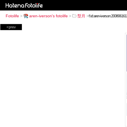
Fotolife
>
aren-iverson's fotolife
>
型月
>
<prev