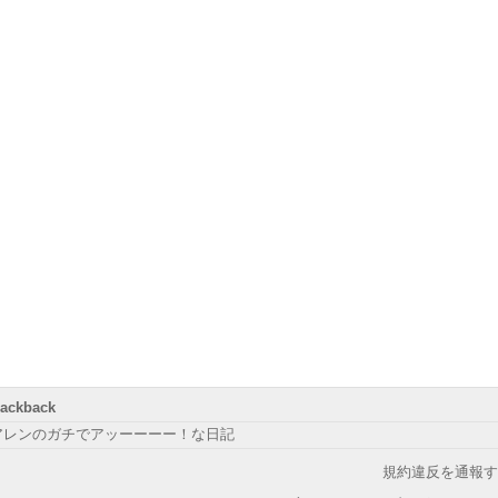
rackback
アレンのガチでアッーーーー！な日記
規約違反を通報す