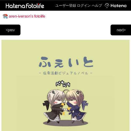
ユーザー登録
ログイン
ヘルプ
aren-iverson's fotolife
<prev
next>