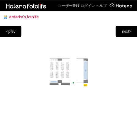
ユーザー登録
ログイン
ヘルプ
ardarim's fotolife
<prev
next>