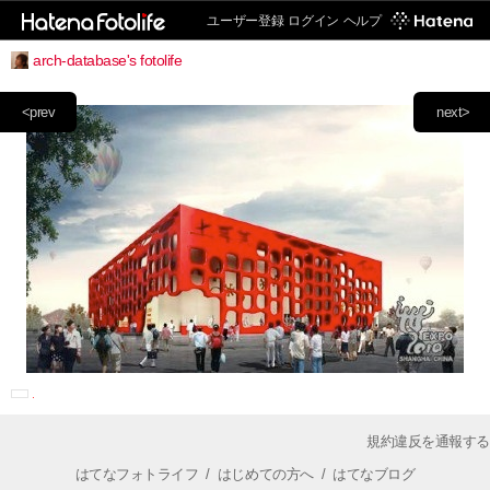
ユーザー登録
ログイン
ヘルプ
arch-database's fotolife
<prev
next>
規約違反を通報する
はてなフォトライフ
/
はじめての方へ
/
はてなブログ